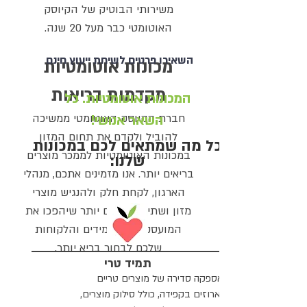
משירותי הבוטיק של הקיוסק
האוטומטי כבר מעל 20 שנה.
השאירו פרטים לשיחת ייעוץ חינם
מכונות אוטומט
יות
מקדמות בריאות
המכונות אוטומטיות. כל
חברת הקיוסק האוטומטי ממשיכה
השאר אנושי!
להוביל ולקדם את תחום המזון
כל מה שמתאים לכם במכונות
במכונות האוטומטיות לממכר מוצרים
שלנו:
בריאים יותר. אנו מזמינים אתכם, מנהלי
הארגון, לקחת חלק ולהנגיש מוצרי
מזון ושתייה בריאים יותר שיהפכו את
המועסקים, התלמידים והלקוחות
שלכם לבחור בריא יותר.
תמיד טרי
אספקה סדירה של מוצרים טריים
וארוזים בקפידה, כולל סילוק מוצרים,