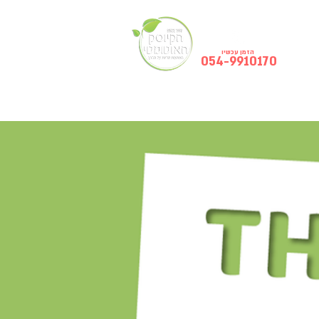
הזמן עכשיו
054-9910170
רכישת/השכרת קו
צור קשר
Blog